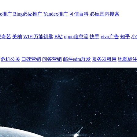
le推广
Bing必应推广
Yandex推广
可信百科
必应国内搜索
爱奇艺
美柚
WIFI万能钥匙
B站
oppo信息流
快手
vivo广告
知乎
小
危机公关
口碑营销
问答营销
邮件edm群发
服务器租用
地图标