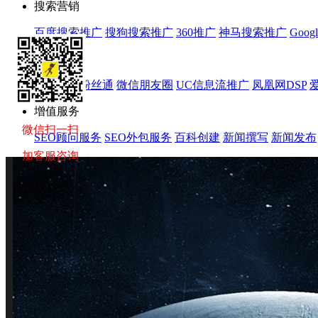
搜索营销
百度搜索推广
搜狗搜索推广
360推广
神马搜索推广
Goog
效果营销
新浪微博粉丝通
微信朋友圈
UC信息流推广
凤凰网DSP
增值服务
微信扫一扫
SEO顾问服务
SEO外包服务
百科创建
新闻撰写
新闻发布
加客服咨询