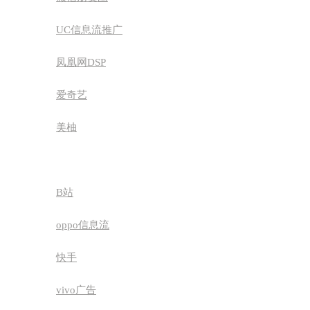
UC信息流推广
凤凰网DSP
爱奇艺
美柚
WIFI万能钥匙
B站
oppo信息流
快手
vivo广告